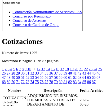
Convocatorias
Contratación Administrativa de Servicios CAS
Concurso por Reemplazo
Concurso de Ascensos
Concurso de Cambio de Grupo
Cotizaciones
Numero de Items: 1295
Mostrando la pagina 11 de 87 paginas.
1
2
3
4
5
6
7
8
9
10
11
12
13
14
15
16
17
18
19
20
21
22
23
24
25
26
27
28
29
30
31
32
33
34
35
36
37
38
39
40
41
42
43
44
45
46
47
48
49
50
51
52
53
54
55
56
57
58
59
60
61
62
63
64
65
66
67
68
69
70
71
72
73
74
75
76
77
78
79
80
81
82
83
84
85
86
87
Nombre
Descripción
Fecha
Archivo
ADQUISICION DE INSUMOS,
COTIZACION
FORMULAS Y NUTRIENTES
2026-
073-2026-
DEPARTAMENTO DE
03-20