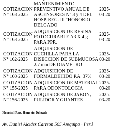
MANTENIMIENTO
COTIZACION
PREVENTIVO ANUAL DE
2025-
N° 168-2025
ASCENSORES N° 3 y 4 DEL
03-20
HOSP. REG. III "HONORIO
DELGADO.
ADQUISICION DE RESINA
COTIZACION
2025-
FOTOCURABLE A3 X 4 g.
N° 163-2025
03-20
PARA PPR.
ADQUISICION DE
COTIZACION
CUCHILLA PARA LA
2025-
N° 162-2025
DISECCION DE SUBMUCOSA
03-20
2.7 mm DE DIAMETRO
COTIZACION
ADQUISICION DE
2025-
N° 160-2025
FORMALDEHIDO P.A. 37%
03-20
COTIZACION
ADQUISICION DE MATERIAL
2025-
N° 155-2025
PARA ODONTOLOGIA
03-20
COTIZACION
ADQUISICION DE JABON,
2025-
N° 156-2025
PULIDOR Y GUANTES
03-20
Hospital Reg. Honorio Delgado
Av. Daniel Alcides Carreon 505 Arequipa - Perú