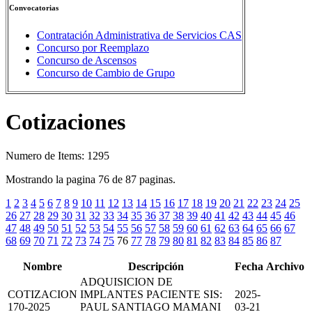
Convocatorias
Contratación Administrativa de Servicios CAS
Concurso por Reemplazo
Concurso de Ascensos
Concurso de Cambio de Grupo
Cotizaciones
Numero de Items: 1295
Mostrando la pagina 76 de 87 paginas.
1
2
3
4
5
6
7
8
9
10
11
12
13
14
15
16
17
18
19
20
21
22
23
24
25
26
27
28
29
30
31
32
33
34
35
36
37
38
39
40
41
42
43
44
45
46
47
48
49
50
51
52
53
54
55
56
57
58
59
60
61
62
63
64
65
66
67
68
69
70
71
72
73
74
75
76
77
78
79
80
81
82
83
84
85
86
87
Nombre
Descripción
Fecha
Archivo
ADQUISICION DE
COTIZACION
IMPLANTES PACIENTE SIS:
2025-
170-2025
PAUL SANTIAGO MAMANI
03-21