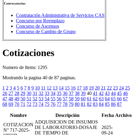
Convocatorias
Contratación Administrativa de Servicios CAS
Concurso por Reemplazo
Concurso de Ascensos
Concurso de Cambio de Grupo
Cotizaciones
Numero de Items: 1295
Mostrando la pagina 40 de 87 paginas.
1
2
3
4
5
6
7
8
9
10
11
12
13
14
15
16
17
18
19
20
21
22
23
24
25
26
27
28
29
30
31
32
33
34
35
36
37
38
39
40
41
42
43
44
45
46
47
48
49
50
51
52
53
54
55
56
57
58
59
60
61
62
63
64
65
66
67
68
69
70
71
72
73
74
75
76
77
78
79
80
81
82
83
84
85
86
87
Nombre
Descripción
Fecha
Archivo
ADQUISICION DE INSUMOS
COTIZACION
DE LABORATORIO-DOSAJE
2025-
N° 717-2025-
DE TIEMPO DE
09-24