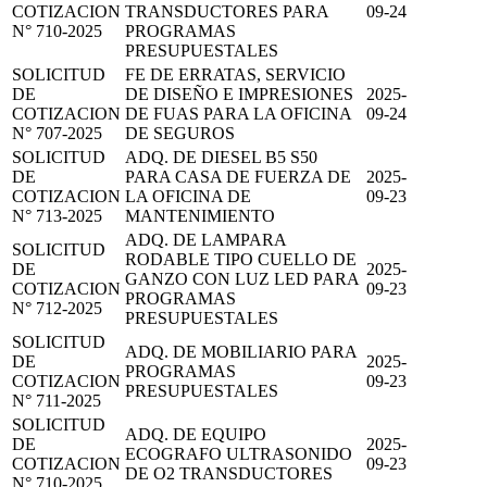
COTIZACION
TRANSDUCTORES PARA
09-24
N° 710-2025
PROGRAMAS
PRESUPUESTALES
SOLICITUD
FE DE ERRATAS, SERVICIO
DE
DE DISEÑO E IMPRESIONES
2025-
COTIZACION
DE FUAS PARA LA OFICINA
09-24
N° 707-2025
DE SEGUROS
SOLICITUD
ADQ. DE DIESEL B5 S50
DE
PARA CASA DE FUERZA DE
2025-
COTIZACION
LA OFICINA DE
09-23
N° 713-2025
MANTENIMIENTO
ADQ. DE LAMPARA
SOLICITUD
RODABLE TIPO CUELLO DE
DE
2025-
GANZO CON LUZ LED PARA
COTIZACION
09-23
PROGRAMAS
N° 712-2025
PRESUPUESTALES
SOLICITUD
ADQ. DE MOBILIARIO PARA
DE
2025-
PROGRAMAS
COTIZACION
09-23
PRESUPUESTALES
N° 711-2025
SOLICITUD
ADQ. DE EQUIPO
DE
2025-
ECOGRAFO ULTRASONIDO
COTIZACION
09-23
DE O2 TRANSDUCTORES
N° 710-2025