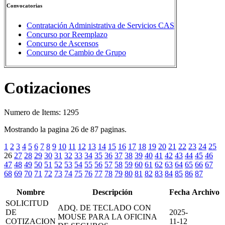
Convocatorias
Contratación Administrativa de Servicios CAS
Concurso por Reemplazo
Concurso de Ascensos
Concurso de Cambio de Grupo
Cotizaciones
Numero de Items: 1295
Mostrando la pagina 26 de 87 paginas.
1
2
3
4
5
6
7
8
9
10
11
12
13
14
15
16
17
18
19
20
21
22
23
24
25
26
27
28
29
30
31
32
33
34
35
36
37
38
39
40
41
42
43
44
45
46
47
48
49
50
51
52
53
54
55
56
57
58
59
60
61
62
63
64
65
66
67
68
69
70
71
72
73
74
75
76
77
78
79
80
81
82
83
84
85
86
87
Nombre
Descripción
Fecha
Archivo
SOLICITUD
ADQ. DE TECLADO CON
DE
2025-
MOUSE PARA LA OFICINA
COTIZACION
11-12