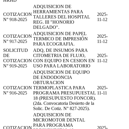
HRHD
ADQUISICION DE
HERRAMIENTAS PARA
COTIZACION
2025-
TALLERES DEL HOSPITAL
N° 918-2025
11-12
REG. III "HONORIO
DELGADO".
ADQUISICION DE PAPEL
COTIZACION
2025-
TERMICO DE IMPRESIÓN
N° 917-2025
11-12
PARA ECOGRAFIA.
SOLICITUD
ADQ, DE INSUMOS PARA
DE
CITOMETRIA DE FLUJO,
2025-
COTIZACION
CON EQUIPO EN CESION EN
11-12
N° 919-2025
USO PARA LABORATORIO
ADQUISICION DE EQUIPO
DE ENDODONCIA
OBTURACION
COTIZACION
TERMOPLASTICA PARA
2025-
N° 916-2025
PROGRAMA PRESUPUESTAL
11-11
18 (PRESUPUESTO FONCOR).
(2da. Convocatoria Desierto de la
Solic. De Cotiz. N° 827-2025).
ADQUISICION DE
MICROMOTOR DENTAL
PARA PROGRAMA
COTIZACION
2025-