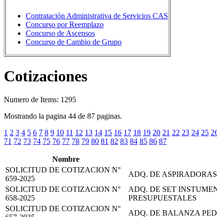
Contratación Administrativa de Servicios CAS
Concurso por Reemplazo
Concurso de Ascensos
Concurso de Cambio de Grupo
Cotizaciones
Numero de Items: 1295
Mostrando la pagina 44 de 87 paginas.
1
2
3
4
5
6
7
8
9
10
11
12
13
14
15
16
17
18
19
20
21
22
23
24
25
2
71
72
73
74
75
76
77
78
79
80
81
82
83
84
85
86
87
Nombre
SOLICITUD DE COTIZACION N°
ADQ. DE ASPIRADORA
659-2025
SOLICITUD DE COTIZACION N°
ADQ. DE SET INSTUME
658-2025
PRESUPUESTALES
SOLICITUD DE COTIZACION N°
ADQ. DE BALANZA PE