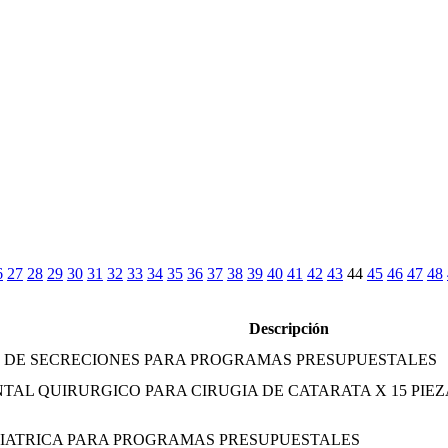
6
27
28
29
30
31
32
33
34
35
36
37
38
39
40
41
42
43
44
45
46
47
48
Descripción
S DE SECRECIONES PARA PROGRAMAS PRESUPUESTALES
NTAL QUIRURGICO PARA CIRUGIA DE CATARATA X 15 PI
DIATRICA PARA PROGRAMAS PRESUPUESTALES