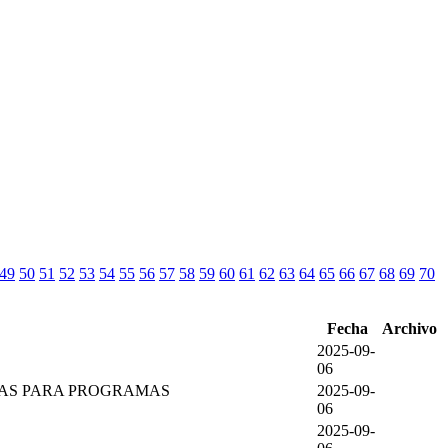
49
50
51
52
53
54
55
56
57
58
59
60
61
62
63
64
65
66
67
68
69
70
Fecha
Archivo
2025-09-
06
EZAS PARA PROGRAMAS
2025-09-
06
2025-09-