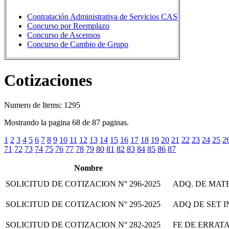
Contratación Administrativa de Servicios CAS
Concurso por Reemplazo
Concurso de Ascensos
Concurso de Cambio de Grupo
Cotizaciones
Numero de Items: 1295
Mostrando la pagina 68 de 87 paginas.
1
2
3
4
5
6
7
8
9
10
11
12
13
14
15
16
17
18
19
20
21
22
23
24
25
2
71
72
73
74
75
76
77
78
79
80
81
82
83
84
85
86
87
Nombre
SOLICITUD DE COTIZACION N° 296-2025
ADQ. DE MAT
SOLICITUD DE COTIZACION N° 295-2025
ADQ DE SET 
SOLICITUD DE COTIZACION N° 282-2025
FE DE ERRATA