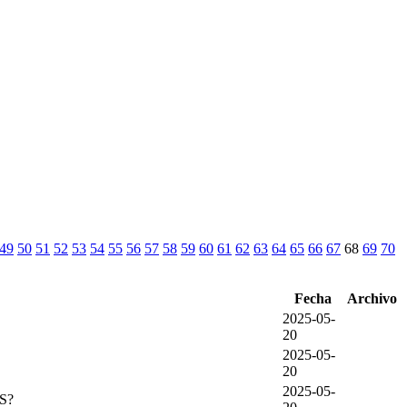
49
50
51
52
53
54
55
56
57
58
59
60
61
62
63
64
65
66
67
68
69
70
Fecha
Archivo
2025-05-
20
2025-05-
20
2025-05-
S?