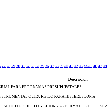
6
27
28
29
30
31
32
33
34
35
36
37
38
39
40
41
42
43
44
45
46
47
48
Descripción
ERIAL PARA PROGRAMAS PRESUPUESTALES
INSTRUMENTAL QUIRURGICO PARA HISTERESCOPIA
S SOLICITUD DE COTIZACION 282 (FORMATO A DOS CARA