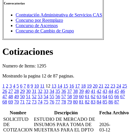
Convocatorias
Contratación Administrativa de Servicios CAS
Concurso por Reemplazo
Concurso de Ascensos
Concurso de Cambio de Grupo
Cotizaciones
Numero de Items: 1295
Mostrando la pagina 12 de 87 paginas.
1
2
3
4
5
6
7
8
9
10
11
12
13
14
15
16
17
18
19
20
21
22
23
24
25
26
27
28
29
30
31
32
33
34
35
36
37
38
39
40
41
42
43
44
45
46
47
48
49
50
51
52
53
54
55
56
57
58
59
60
61
62
63
64
65
66
67
68
69
70
71
72
73
74
75
76
77
78
79
80
81
82
83
84
85
86
87
Nombre
Descripción
Fecha
Archivo
SOLICITUD
ESTUDIO DE MERCADO DE
DE
INSUMOS PARA TOMA DE
2026-
COTIZACION
MUESTRAS PARA EL DPTO
03-12