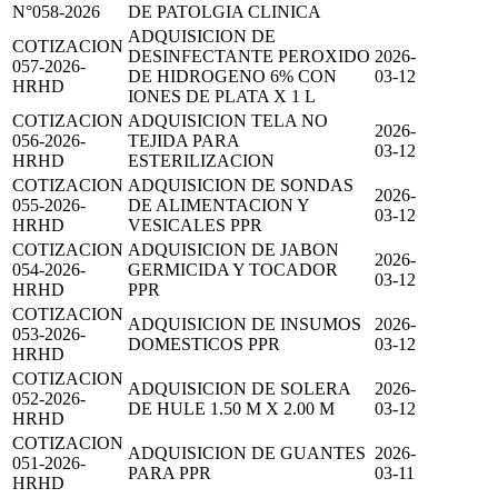
N°058-2026
DE PATOLGIA CLINICA
ADQUISICION DE
COTIZACION
DESINFECTANTE PEROXIDO
2026-
057-2026-
DE HIDROGENO 6% CON
03-12
HRHD
IONES DE PLATA X 1 L
COTIZACION
ADQUISICION TELA NO
2026-
056-2026-
TEJIDA PARA
03-12
HRHD
ESTERILIZACION
COTIZACION
ADQUISICION DE SONDAS
2026-
055-2026-
DE ALIMENTACION Y
03-12
HRHD
VESICALES PPR
COTIZACION
ADQUISICION DE JABON
2026-
054-2026-
GERMICIDA Y TOCADOR
03-12
HRHD
PPR
COTIZACION
ADQUISICION DE INSUMOS
2026-
053-2026-
DOMESTICOS PPR
03-12
HRHD
COTIZACION
ADQUISICION DE SOLERA
2026-
052-2026-
DE HULE 1.50 M X 2.00 M
03-12
HRHD
COTIZACION
ADQUISICION DE GUANTES
2026-
051-2026-
PARA PPR
03-11
HRHD