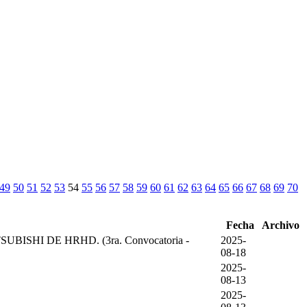
49
50
51
52
53
54
55
56
57
58
59
60
61
62
63
64
65
66
67
68
69
70
Fecha
Archivo
HI DE HRHD. (3ra. Convocatoria -
2025-
08-18
2025-
08-13
2025-