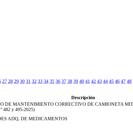
6
27
28
29
30
31
32
33
34
35
36
37
38
39
40
41
42
43
44
45
46
47
48
Descripción
O DE MANTENIMIENTO CORRECTIVO DE CAMIONETA MITSUBIS
 N° 482 y 495-2025)
DES ADQ. DE MEDICAMENTOS