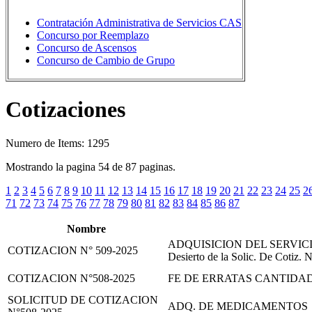
Contratación Administrativa de Servicios CAS
Concurso por Reemplazo
Concurso de Ascensos
Concurso de Cambio de Grupo
Cotizaciones
Numero de Items: 1295
Mostrando la pagina 54 de 87 paginas.
1
2
3
4
5
6
7
8
9
10
11
12
13
14
15
16
17
18
19
20
21
22
23
24
25
2
71
72
73
74
75
76
77
78
79
80
81
82
83
84
85
86
87
Nombre
ADQUISICION DEL SERVICI
COTIZACION N° 509-2025
Desierto de la Solic. De Cotiz.
COTIZACION N°508-2025
FE DE ERRATAS CANTIDA
SOLICITUD DE COTIZACION
ADQ. DE MEDICAMENTOS