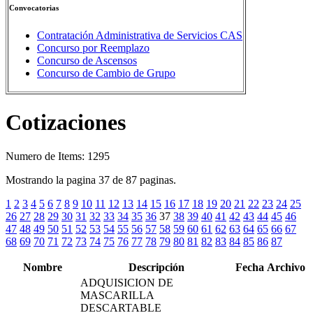
Convocatorias
Contratación Administrativa de Servicios CAS
Concurso por Reemplazo
Concurso de Ascensos
Concurso de Cambio de Grupo
Cotizaciones
Numero de Items: 1295
Mostrando la pagina 37 de 87 paginas.
1
2
3
4
5
6
7
8
9
10
11
12
13
14
15
16
17
18
19
20
21
22
23
24
25
26
27
28
29
30
31
32
33
34
35
36
37
38
39
40
41
42
43
44
45
46
47
48
49
50
51
52
53
54
55
56
57
58
59
60
61
62
63
64
65
66
67
68
69
70
71
72
73
74
75
76
77
78
79
80
81
82
83
84
85
86
87
Nombre
Descripción
Fecha
Archivo
ADQUISICION DE
MASCARILLA
DESCARTABLE