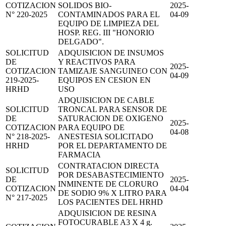
COTIZACION
SOLIDOS BIO-
2025-
N° 220-2025
CONTAMINADOS PARA EL
04-09
EQUIPO DE LIMPIEZA DEL
HOSP. REG. III "HONORIO
DELGADO".
SOLICITUD
ADQUISICION DE INSUMOS
DE
Y REACTIVOS PARA
2025-
COTIZACION
TAMIZAJE SANGUINEO CON
04-09
219-2025-
EQUIPOS EN CESION EN
HRHD
USO
ADQUISICION DE CABLE
SOLICITUD
TRONCAL PARA SENSOR DE
DE
SATURACION DE OXIGENO
2025-
COTIZACION
PARA EQUIPO DE
04-08
N° 218-2025-
ANESTESIA SOLICITADO
HRHD
POR EL DEPARTAMENTO DE
FARMACIA
CONTRATACION DIRECTA
SOLICITUD
POR DESABASTECIMIENTO
DE
2025-
INMINENTE DE CLORURO
COTIZACION
04-04
DE SODIO 9% X LITRO PARA
N° 217-2025
LOS PACIENTES DEL HRHD
ADQUISICION DE RESINA
FOTOCURABLE A3 X 4 g.