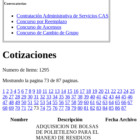
Convocatorias
Contratación Administrativa de Servicios CAS
Concurso por Reemplazo
Concurso de Ascensos
Concurso de Cambio de Grupo
Cotizaciones
Numero de Items: 1295
Mostrando la pagina 73 de 87 paginas.
1
2
3
4
5
6
7
8
9
10
11
12
13
14
15
16
17
18
19
20
21
22
23
24
25
26
27
28
29
30
31
32
33
34
35
36
37
38
39
40
41
42
43
44
45
46
47
48
49
50
51
52
53
54
55
56
57
58
59
60
61
62
63
64
65
66
67
68
69
70
71
72
73
74
75
76
77
78
79
80
81
82
83
84
85
86
87
Nombre
Descripción
Fecha
Archivo
ADQUISICION DE BOLSAS
DE POLIETILENO PARA EL
MANEJO DE RESIDUOS