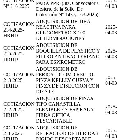
COTIZACION
2025-
PARA PPR. (3ra. Convocatoria -
N° 216-2025
04-03
Desierto de la Solic. De
Cotización N° 143 y 163-2025)
ADQUISICION DE TIRA
COTIZACION
REACTIVA PARA
2025-
214-2025-
GLUCOMETRO X 100
04-03
HRHD
DETERMINACIONES
ADQUISICION DE
COTIZACION
BOQUILLA DE PLASTICO Y
2025-
215-2025-
FILTRO ANTIBACTERIANO
04-03
HRHD
PARA ESPIROMETRO
ADQUISICION DE
COTIZACION
PERIOSTOTOMO RECTO,
2025-
213-2025-
PINZA KELLLY CURVA Y
04-03
HRHD
PINZA DE DISECCION CON
DIENTE
ADQUISICION DE PINZA
COTIZACION
TIPO CANASTILLA
2025-
212-2025-
FLEXIBLE EN ESPIRAL Y
04-03
HRHD
FIBRA OPTICA
DESCARTABLE
COTIZACION
ADQUISICION DE
2025-
211-2025-
RETRACTOR DE HERIDAS
04-03
HRHD
RIGIDO DESCARTABLE