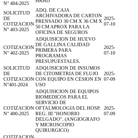
HRHD
N° 404-2025
ADQ. DE CAJA
SOLICITUD
ARCHIVADORA DE CARTON
DE
2025-
PRENSADO 30 CM X 36 CM X
COTIZACION
07-10
50 CM APROX PARA LA
N° 403-2025
OFICINA DE SEGUROS
ADQUISICION DE HUEVO
DE GALLINA CALIDAD
COTIZACION
2025-
PRIMERA PARA
N° 402-2025
07-10
PROGRAMAS
PRESUPUESTALES.
SOLICITUD
ADQUISICION DE INSUMOS
DE
DE CITOMETRIA DE FLUJO
2025-
COTIZACION
CON EQUIPO EN CESION EN
07-09
N°401-2024
USO
ADQUISICION DE EQUIPOS
BIOMEDICOS PARA EL
SERVICIO DE
COTIZACION
OFTALMOLOGIA DEL HOSP.
2025-
N° 400-2025
REG. III "HONORIO
07-09
DELGADO". (ANGIOGRAFO
Y MICROSCOPIO
QUIRURGICO)
COTIZACION