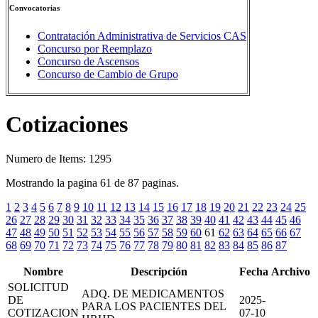
Convocatorias
Contratación Administrativa de Servicios CAS
Concurso por Reemplazo
Concurso de Ascensos
Concurso de Cambio de Grupo
Cotizaciones
Numero de Items: 1295
Mostrando la pagina 61 de 87 paginas.
1
2
3
4
5
6
7
8
9
10
11
12
13
14
15
16
17
18
19
20
21
22
23
24
25
26
27
28
29
30
31
32
33
34
35
36
37
38
39
40
41
42
43
44
45
46
47
48
49
50
51
52
53
54
55
56
57
58
59
60
61
62
63
64
65
66
67
68
69
70
71
72
73
74
75
76
77
78
79
80
81
82
83
84
85
86
87
Nombre
Descripción
Fecha
Archivo
SOLICITUD
ADQ. DE MEDICAMENTOS
DE
2025-
PARA LOS PACIENTES DEL
COTIZACION
07-10