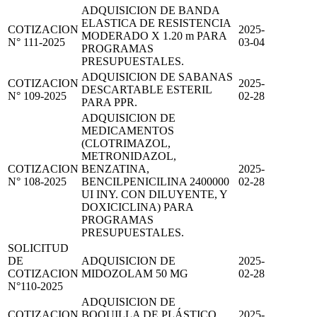
ADQUISICION DE BANDA
ELASTICA DE RESISTENCIA
COTIZACION
2025-
MODERADO X 1.20 m PARA
N° 111-2025
03-04
PROGRAMAS
PRESUPUESTALES.
ADQUISICION DE SABANAS
COTIZACION
2025-
DESCARTABLE ESTERIL
N° 109-2025
02-28
PARA PPR.
ADQUISICION DE
MEDICAMENTOS
(CLOTRIMAZOL,
METRONIDAZOL,
COTIZACION
BENZATINA,
2025-
N° 108-2025
BENCILPENICILINA 2400000
02-28
UI INY. CON DILUYENTE, Y
DOXICICLINA) PARA
PROGRAMAS
PRESUPUESTALES.
SOLICITUD
DE
ADQUISICION DE
2025-
COTIZACION
MIDOZOLAM 50 MG
02-28
N°110-2025
ADQUISICION DE
COTIZACION
BOQUILLA DE PLÁSTICO
2025-