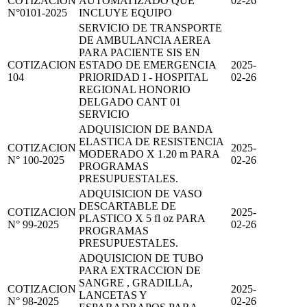
COTIZACION
AUTOMATIZADO QUE
02-26
N°0101-2025
INCLUYE EQUIPO
SERVICIO DE TRANSPORTE
DE AMBULANCIA AEREA
PARA PACIENTE SIS EN
COTIZACION
ESTADO DE EMERGENCIA
2025-
104
PRIORIDAD I - HOSPITAL
02-26
REGIONAL HONORIO
DELGADO CANT 01
SERVICIO
ADQUISICION DE BANDA
ELASTICA DE RESISTENCIA
COTIZACION
2025-
MODERADO X 1.20 m PARA
N° 100-2025
02-26
PROGRAMAS
PRESUPUESTALES.
ADQUISICION DE VASO
DESCARTABLE DE
COTIZACION
2025-
PLASTICO X 5 fl oz PARA
N° 99-2025
02-26
PROGRAMAS
PRESUPUESTALES.
ADQUISICION DE TUBO
PARA EXTRACCION DE
SANGRE , GRADILLA,
COTIZACION
2025-
LANCETAS Y
N° 98-2025
02-26