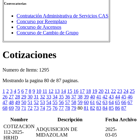
Convocatorias
Contratación Administrativa de Servicios CAS
Concurso por Reemplazo
Concurso de Ascensos
Concurso de Cambio de Grupo
Cotizaciones
Numero de Items: 1295
Mostrando la pagina 80 de 87 paginas.
1
2
3
4
5
6
7
8
9
10
11
12
13
14
15
16
17
18
19
20
21
22
23
24
25
26
27
28
29
30
31
32
33
34
35
36
37
38
39
40
41
42
43
44
45
46
47
48
49
50
51
52
53
54
55
56
57
58
59
60
61
62
63
64
65
66
67
68
69
70
71
72
73
74
75
76
77
78
79
80
81
82
83
84
85
86
87
Nombre
Descripción
Fecha
Archivo
COTIZACION
ADQUISICION DE
2025-
112-2025-
MIDAZOLAM
03-05
HRHD