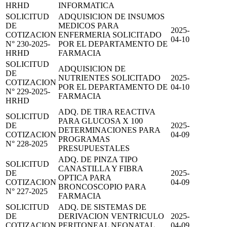
HRHD
INFORMATICA
SOLICITUD
ADQUISICION DE INSUMOS
DE
MEDICOS PARA
2025-
COTIZACION
ENFERMERIA SOLICITADO
04-10
N° 230-2025-
POR EL DEPARTAMENTO DE
HRHD
FARMACIA
SOLICITUD
ADQUISICION DE
DE
NUTRIENTES SOLICITADO
2025-
COTIZACION
POR EL DEPARTAMENTO DE
04-10
N° 229-2025-
FARMACIA
HRHD
ADQ. DE TIRA REACTIVA
SOLICITUD
PARA GLUCOSA X 100
DE
2025-
DETERMINACIONES PARA
COTIZACION
04-09
PROGRAMAS
N° 228-2025
PRESUPUESTALES
ADQ. DE PINZA TIPO
SOLICITUD
CANASTILLA Y FIBRA
DE
2025-
OPTICA PARA
COTIZACION
04-09
BRONCOSCOPIO PARA
N° 227-2025
FARMACIA
SOLICITUD
ADQ. DE SISTEMAS DE
DE
DERIVACION VENTRICULO
2025-
COTIZACION
PERITONEAL NEONATAL
04-09