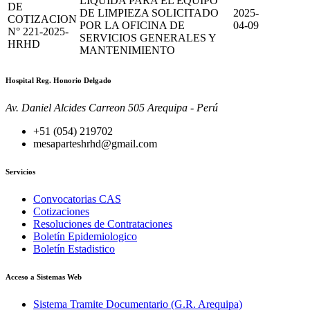
LIQUIDA PARA EL EQUIPO
DE
DE LIMPIEZA SOLICITADO
2025-
COTIZACION
POR LA OFICINA DE
04-09
N° 221-2025-
SERVICIOS GENERALES Y
HRHD
MANTENIMIENTO
Hospital Reg. Honorio Delgado
Av. Daniel Alcides Carreon 505 Arequipa - Perú
+51 (054) 219702
mesaparteshrhd@gmail.com
Servicios
Convocatorias CAS
Cotizaciones
Resoluciones de Contrataciones
Boletín Epidemiologico
Boletín Estadistico
Acceso a Sistemas Web
Sistema Tramite Documentario (G.R. Arequipa)