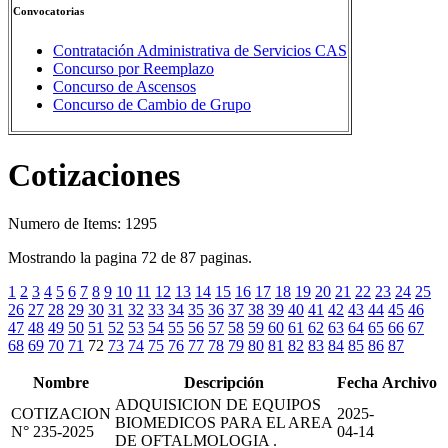
Convocatorias
Contratación Administrativa de Servicios CAS
Concurso por Reemplazo
Concurso de Ascensos
Concurso de Cambio de Grupo
Cotizaciones
Numero de Items: 1295
Mostrando la pagina 72 de 87 paginas.
1
2
3
4
5
6
7
8
9
10
11
12
13
14
15
16
17
18
19
20
21
22
23
24
25
26
27
28
29
30
31
32
33
34
35
36
37
38
39
40
41
42
43
44
45
46
47
48
49
50
51
52
53
54
55
56
57
58
59
60
61
62
63
64
65
66
67
68
69
70
71
72
73
74
75
76
77
78
79
80
81
82
83
84
85
86
87
Nombre
Descripción
Fecha
Archivo
ADQUISICION DE EQUIPOS
COTIZACION
2025-
BIOMEDICOS PARA EL AREA
N° 235-2025
04-14
DE OFTALMOLOGIA .