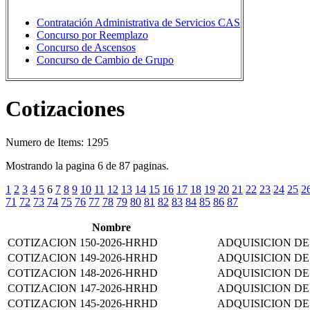
Contratación Administrativa de Servicios CAS
Concurso por Reemplazo
Concurso de Ascensos
Concurso de Cambio de Grupo
Cotizaciones
Numero de Items: 1295
Mostrando la pagina 6 de 87 paginas.
1
2
3
4
5
6
7
8
9
10
11
12
13
14
15
16
17
18
19
20
21
22
23
24
25
2
71
72
73
74
75
76
77
78
79
80
81
82
83
84
85
86
87
Nombre
COTIZACION 150-2026-HRHD
ADQUISICION DE
COTIZACION 149-2026-HRHD
ADQUISICION D
COTIZACION 148-2026-HRHD
ADQUISICION DE
COTIZACION 147-2026-HRHD
ADQUISICION DE
COTIZACION 145-2026-HRHD
ADQUISICION DE