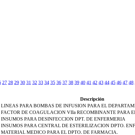
6
27
28
29
30
31
32
33
34
35
36
37
38
39
40
41
42
43
44
45
46
47
48
Descripción
 LINEAS PARA BOMBAS DE INFUSION PARA EL DEPARTA
E FACTOR DE COAGULACION VIIa RECOMBINANTE PARA 
 INSUMOS PARA DESINFECCION DPT. DE ENFERMERIA
 INSUMOS PARA CENTRAL DE ESTERILIZACION DPTO. EN
 MATERIAL MEDICO PARA EL DPTO. DE FARMACIA.