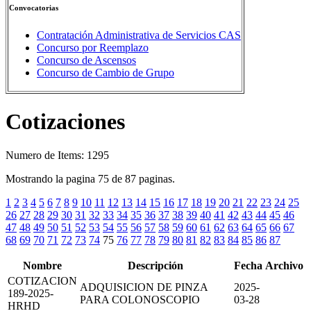
Convocatorias
Contratación Administrativa de Servicios CAS
Concurso por Reemplazo
Concurso de Ascensos
Concurso de Cambio de Grupo
Cotizaciones
Numero de Items: 1295
Mostrando la pagina 75 de 87 paginas.
1
2
3
4
5
6
7
8
9
10
11
12
13
14
15
16
17
18
19
20
21
22
23
24
25
26
27
28
29
30
31
32
33
34
35
36
37
38
39
40
41
42
43
44
45
46
47
48
49
50
51
52
53
54
55
56
57
58
59
60
61
62
63
64
65
66
67
68
69
70
71
72
73
74
75
76
77
78
79
80
81
82
83
84
85
86
87
Nombre
Descripción
Fecha
Archivo
COTIZACION
ADQUISICION DE PINZA
2025-
189-2025-
PARA COLONOSCOPIO
03-28
HRHD